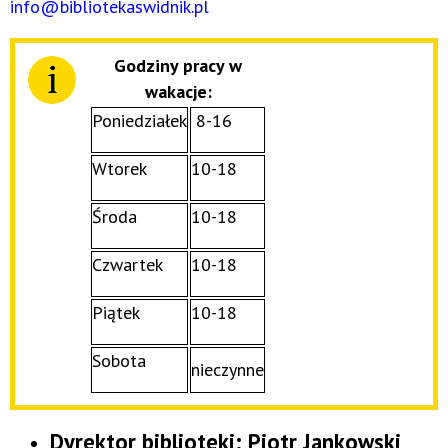
info@bibliotekaswidnik.pl
Godziny pracy w
wakacje:
Poniedziałek
8-16
Wtorek
10-18
Środa
10-18
Czwartek
10-18
Piątek
10-18
Sobota
nieczynne
Dyrektor biblioteki: Piotr Jankowski