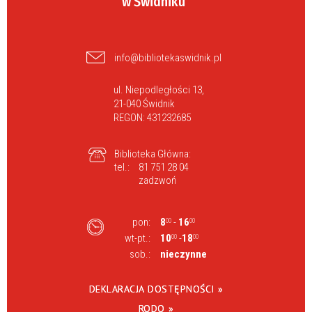
w Świdniku
info@bibliotekaswidnik.pl
ul. Niepodległości 13,
21-040 Świdnik
REGON: 431232685
Biblioteka Główna:
tel.:
81 751 28 04
zadzwoń
pon:
8
-
16
00
00
wt-pt.:
10
-
18
00
00
sob.:
nieczynne
DEKLARACJA DOSTĘPNOŚCI »
RODO »