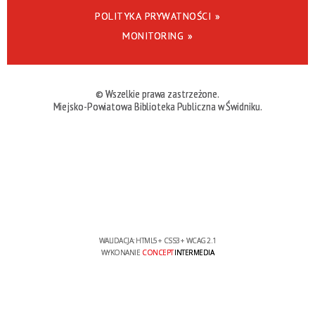
POLITYKA PRYWATNOŚCI »
MONITORING »
© Wszelkie prawa zastrzeżone.
Miejsko-Powiatowa Biblioteka Publiczna w Świdniku.
WALIDACJA:
HTML5
+
CSS3
+
WCAG 2.1
WYKONANIE
CONCEPT
INTERMEDIA